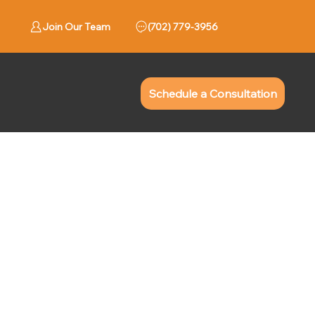
Join Our Team
779-3956 (702)
Schedule a Consultation